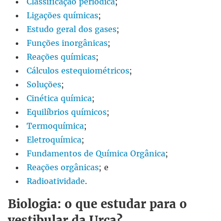
Classificação periódica
;
Ligações químicas
;
Estudo geral dos gases
;
Funções inorgânicas
;
Reações químicas
;
Cálculos
e
stequiométricos
;
Soluções
;
Cinética química
;
Equilíbrios químicos
;
Termoquímica
;
Eletroquímica
;
Fundamentos de Química Orgânica
;
Reações orgânicas
; e
Radioatividade
.
Biologia: o que estudar para o
vestibular da Urca?