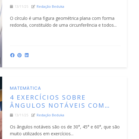
13/11/25
Redação Beduka
O círculo é uma figura geométrica plana com forma
redonda, constituído de uma circunferência e todos...
MATEMÁTICA
4 EXERCÍCIOS SOBRE
ÂNGULOS NOTÁVEIS COM
GABARITO
13/11/25
Redação Beduka
Os ângulos notáveis são os de 30°, 45° e 60°, que são
muito utilizados em exercícios...