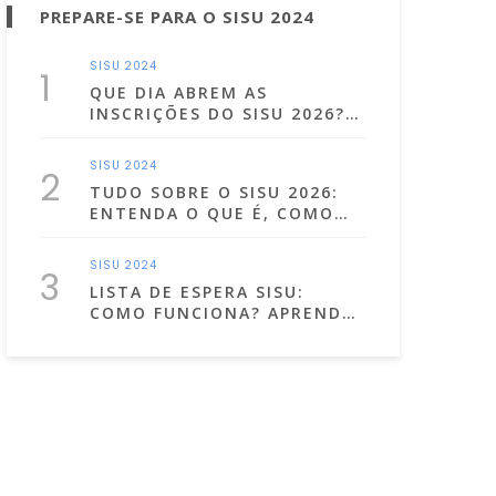
PREPARE-SE PARA O SISU 2024
SISU 2024
1
QUE DIA ABREM AS
INSCRIÇÕES DO SISU 2026?
CONFIRA AS DATAS!
SISU 2024
2
TUDO SOBRE O SISU 2026:
ENTENDA O QUE É, COMO
FAZER A INSCRIÇÃO E MUITO
MAIS!
SISU 2024
3
LISTA DE ESPERA SISU:
COMO FUNCIONA? APRENDA
A USÁ-LA A SEU FAVOR!