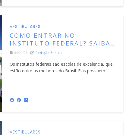
VESTIBULARES
COMO ENTRAR NO
INSTITUTO FEDERAL? SAIBA
O QUE VOCÊ PRECISA FAZER
04/09/25
Redação Beduka
PARA INGRESSAR NOS
Os institutos federais são escolas de excelência, que
CURSOS
estão entre as melhores do Brasil. Elas possuem...
VESTIBULARES