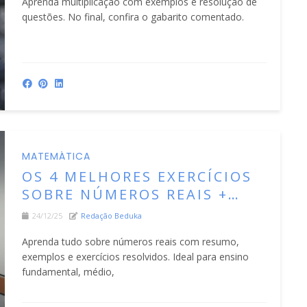
Aprenda multiplicação com exemplos e resolução de
questões. No final, confira o gabarito comentado.
MATEMÁTICA
OS 4 MELHORES EXERCÍCIOS
SOBRE NÚMEROS REAIS +
GABARITO COMENTADO
24/12/25
Redação Beduka
Aprenda tudo sobre números reais com resumo,
exemplos e exercícios resolvidos. Ideal para ensino
fundamental, médio,