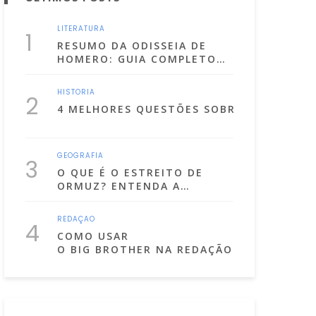
LITERATURA
1
RESUMO DA ODISSEIA DE
HOMERO: GUIA COMPLETO
PARA ENTENDER O ÉPICO
GREGO
HISTÓRIA
2
4 MELHORES QUESTÕES SOBRE OS ATOS I
GEOGRAFIA
3
O QUE É O ESTREITO DE
ORMUZ? ENTENDA A
IMPORTÂNCIA DO CANAL
POR ONDE PASSA A MAIOR
REDAÇÃO
4
PARTE DO PETRÓLEO DO
COMO USAR
MUNDO
O BIG BROTHER NA REDAÇÃO DO ENEM?