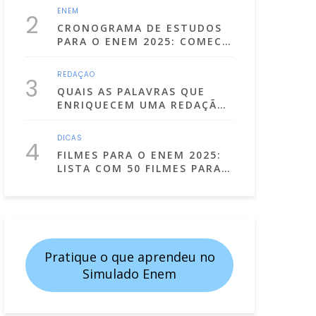
2025)
ENEM
2
CRONOGRAMA DE ESTUDOS
PARA O ENEM 2025: COMECE
A SE PREPARA JÁ!
REDAÇÃO
3
QUAIS AS PALAVRAS QUE
ENRIQUECEM UMA REDAÇÃO
DISSERTATIVA
ARGUMENTATIVA?
DICAS
4
FILMES PARA O ENEM 2025:
LISTA COM 50 FILMES PARA
ESTUDAR ASSISTINDO!
Pratique o que aprendeu no
Simulado Enem