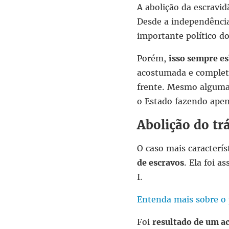
A abolição da escravi
Desde a independência
importante político d
Porém,
isso sempre es
acostumada e completa
frente. Mesmo algumas
o Estado fazendo apen
Abolição do trá
O caso mais característ
de escravos
. Ela foi 
I.
Entenda mais sobre o 
Foi
resultado de um ac