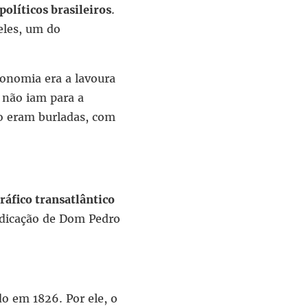
olíticos brasileiros
.
eles, um do
conomia era a lavoura
 não iam para a
ão eram burladas, com
tráfico transatlântico
abdicação de Dom Pedro
o em 1826. Por ele, o