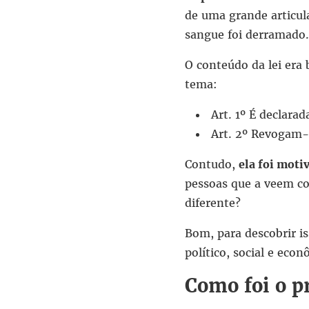
de uma grande articula
sangue foi derramado.
O conteúdo da lei era
tema:
Art. 1º É declarad
Art. 2º Revogam-s
Contudo,
ela foi moti
pessoas que a veem co
diferente?
Bom, para descobrir i
político, social e eco
Como foi o p