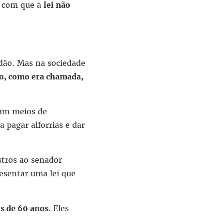
o com que a
lei não
dão. Mas na sociedade
ção, como era chamada,
vam meios de
 pagar alforrias e dar
stros ao senador
esentar uma lei que
s de 60 anos
. Eles