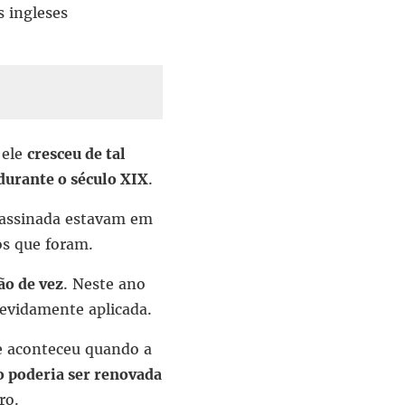
s ingleses
 ele
cresceu de tal
durante o século XIX
.
i assinada estavam em
os que foram.
ão de vez
. Neste ano
devidamente aplicada.
ue aconteceu quando a
o poderia ser renovada
ro.