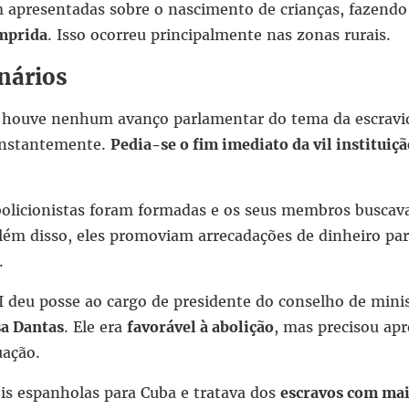
m apresentadas sobre o nascimento de crianças, fazend
mprida
. Isso ocorreu principalmente nas zonas rurais.
nários
o houve nenhum avanço parlamentar do tema da escravi
constantemente.
Pedia-se o fim imediato da vil institui
bolicionistas foram formadas e os seus membros busca
Além disso, eles promoviam arrecadações de dinheiro para
.
 deu posse ao cargo de presidente do conselho de mini
a Dantas
. Ele era
favorável à abolição
, mas precisou apr
uação.
leis espanholas para Cuba e tratava dos
escravos com mai