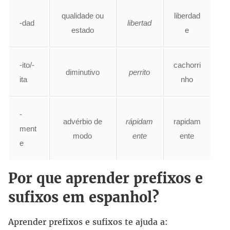
qualidade ou
liberdad
-dad
libertad
estado
e
-ito/-
cachorri
diminutivo
perrito
ita
nho
-
advérbio de
rápidam
rapidam
ment
modo
ente
ente
e
Por que aprender prefixos e
sufixos em espanhol?
Aprender prefixos e sufixos te ajuda a: