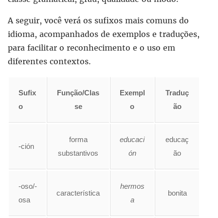
A seguir, você verá os sufixos mais comuns do
idioma, acompanhados de exemplos e traduções,
para facilitar o reconhecimento e o uso em
diferentes contextos.
Sufix
Função/Clas
Exempl
Traduç
o
se
o
ão
forma
educaci
educaç
-ción
substantivos
ón
ão
-oso/-
hermos
característica
bonita
osa
a