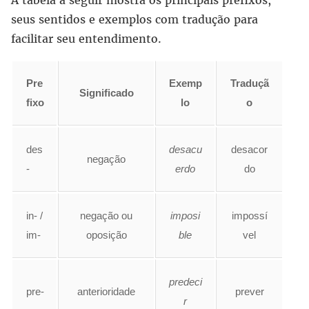
A tabela a seguir mostra os principais prefixos,
seus sentidos e exemplos com tradução para
facilitar seu entendimento.
Pre
Exemp
Traduçã
Significado
fixo
lo
o
des
desacu
desacor
negação
-
erdo
do
in- /
negação ou
imposi
impossí
im-
oposição
ble
vel
predeci
pre-
anterioridade
prever
r