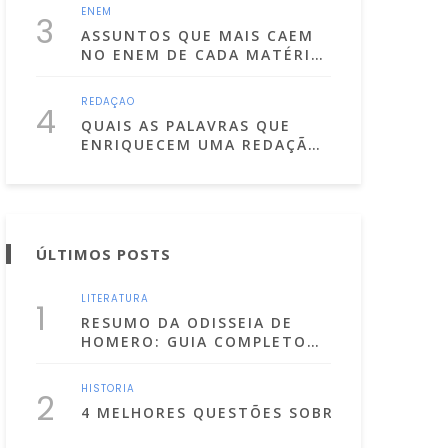
ENEM
3
ASSUNTOS QUE MAIS CAEM
NO ENEM DE CADA MATÉRIA!
(LISTA ATUALIZADA PARA
2025)
REDAÇÃO
4
QUAIS AS PALAVRAS QUE
ENRIQUECEM UMA REDAÇÃO
DISSERTATIVA
ARGUMENTATIVA?
ÚLTIMOS POSTS
LITERATURA
1
RESUMO DA ODISSEIA DE
HOMERO: GUIA COMPLETO
PARA ENTENDER O ÉPICO
GREGO
HISTÓRIA
2
4 MELHORES QUESTÕES SOBRE OS ATOS I