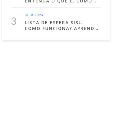
ENTENDA O QUE É, COMO
FAZER A INSCRIÇÃO E MUITO
MAIS!
SISU 2024
3
LISTA DE ESPERA SISU:
COMO FUNCIONA? APRENDA
A USÁ-LA A SEU FAVOR!