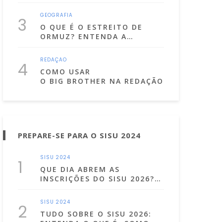
GEOGRAFIA
3
O QUE É O ESTREITO DE
ORMUZ? ENTENDA A
IMPORTÂNCIA DO CANAL
POR ONDE PASSA A MAIOR
REDAÇÃO
4
PARTE DO PETRÓLEO DO
COMO USAR
MUNDO
O BIG BROTHER NA REDAÇÃO DO ENEM?
PREPARE-SE PARA O SISU 2024
SISU 2024
1
QUE DIA ABREM AS
INSCRIÇÕES DO SISU 2026?
CONFIRA AS DATAS!
SISU 2024
2
TUDO SOBRE O SISU 2026: