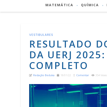
MATEMÁTICA
QUÍMICA
VESTIBULARES
RESULTADO D
DA UERJ 202
COMPLETO
Redação Beduka
18/01/22
Comentar
354 Views