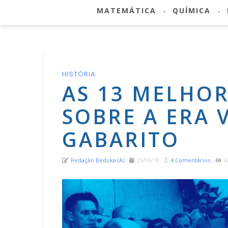
MATEMÁTICA
QUÍMICA
HISTÓRIA
AS 13 MELHO
SOBRE A ERA
GABARITO
Redação Beduka (a)
29/09/18
4 Comentários
4