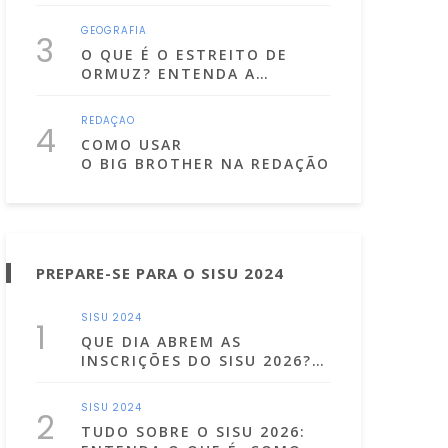
GEOGRAFIA
3
O QUE É O ESTREITO DE
ORMUZ? ENTENDA A
IMPORTÂNCIA DO CANAL
POR ONDE PASSA A MAIOR
REDAÇÃO
4
PARTE DO PETRÓLEO DO
COMO USAR
MUNDO
O BIG BROTHER NA REDAÇÃO DO ENEM?
PREPARE-SE PARA O SISU 2024
SISU 2024
1
QUE DIA ABREM AS
INSCRIÇÕES DO SISU 2026?
CONFIRA AS DATAS!
SISU 2024
2
TUDO SOBRE O SISU 2026: