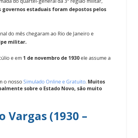
ada do quartel-general da 3ª região militar,
s governos estaduais foram depostos pelos
inal do mês chegaram ao Rio de Janeiro e
pe militar.
túlio e em
1 de novembro de 1930
ele assume a
om o nosso
Simulado Online e Gratuito
.
Muitos
cipalmente sobre o Estado Novo, são muito
o Vargas (1930 –