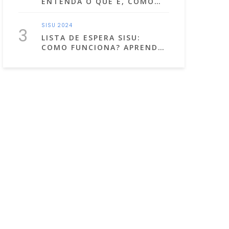
ENTENDA O QUE É, COMO
FAZER A INSCRIÇÃO E MUITO
MAIS!
SISU 2024
3
LISTA DE ESPERA SISU:
COMO FUNCIONA? APRENDA
A USÁ-LA A SEU FAVOR!