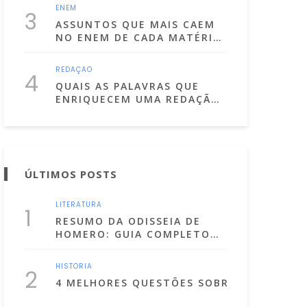
ENEM
3
ASSUNTOS QUE MAIS CAEM
NO ENEM DE CADA MATÉRIA!
(LISTA ATUALIZADA PARA
2025)
REDAÇÃO
4
QUAIS AS PALAVRAS QUE
ENRIQUECEM UMA REDAÇÃO
DISSERTATIVA
ARGUMENTATIVA?
ÚLTIMOS POSTS
LITERATURA
1
RESUMO DA ODISSEIA DE
HOMERO: GUIA COMPLETO
PARA ENTENDER O ÉPICO
GREGO
HISTÓRIA
2
4 MELHORES QUESTÕES SOBRE OS ATOS I