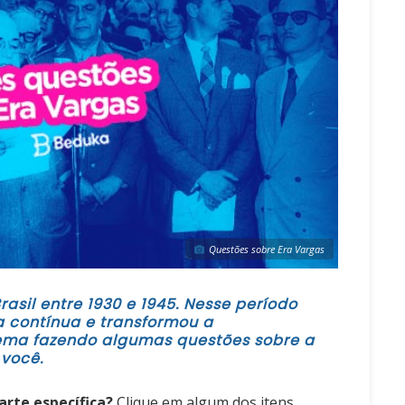
Questões sobre Era Vargas
rasil entre 1930 e 1945. Nesse período
a contínua e transformou a
tema fazendo algumas questões sobre a
você.
rte específica?
Clique em algum dos itens