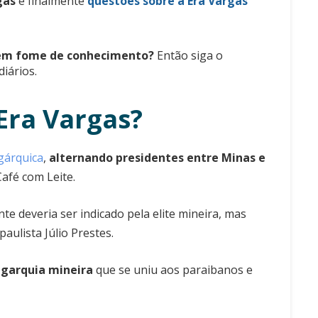
gas
e finalmente
questões sobre a Era Vargas
tem fome de conhecimento?
Então siga o
iários.
ra Vargas?
gárquica
,
alternando presidentes entre Minas e
Café com Leite.
te deveria ser indicado pela elite mineira, mas
aulista Júlio Prestes.
igarquia mineira
que se uniu aos paraibanos e