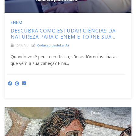
ENEM
DESCUBRA COMO ESTUDAR CIÊNCIAS DA
NATUREZA PARA O ENEM E TORNE SUA
VIDA MAIS INTERESSANTE!
15/08/23
Redação Beduka (a)
Quando você pensa em física, são as fórmulas chatas
que vêm à sua cabeça? E na...