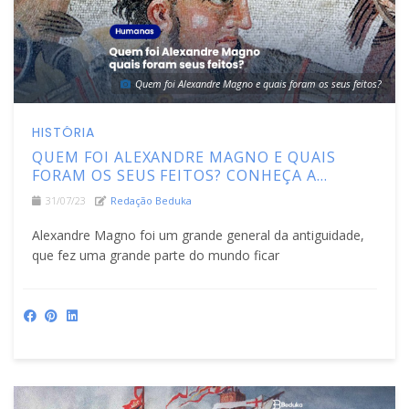
Quem foi Alexandre Magno e quais foram os seus feitos?
HISTÓRIA
QUEM FOI ALEXANDRE MAGNO E QUAIS
FORAM OS SEUS FEITOS? CONHEÇA A
HISTÓRIA DO MAIOR CONQUISTADOR DE
31/07/23
Redação Beduka
TODOS OS TEMPOS
Alexandre Magno foi um grande general da antiguidade,
que fez uma grande parte do mundo ficar