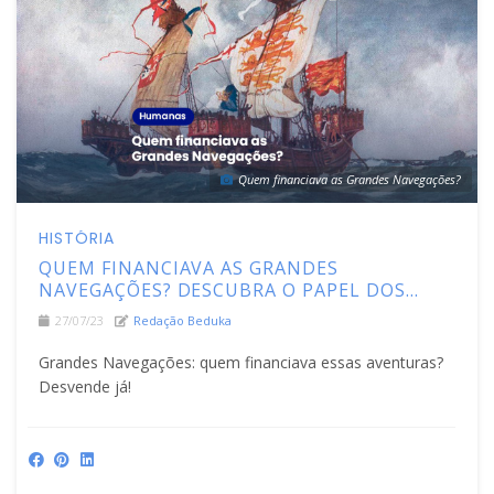
Quem financiava as Grandes Navegações?
HISTÓRIA
QUEM FINANCIAVA AS GRANDES
NAVEGAÇÕES? DESCUBRA O PAPEL DOS
COMERCIANTES NA EXPANSÃO MARÍTIMA
27/07/23
Redação Beduka
EUROPEIA
Grandes Navegações: quem financiava essas aventuras?
Desvende já!