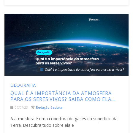
Qual é a importância da atmosfera para os seres vivos?
GEOGRAFIA
QUAL É A IMPORTÂNCIA DA ATMOSFERA
PARA OS SERES VIVOS? SAIBA COMO ELA
POSSIBILITA A VIDA NA TERRA
07/07/23
Redação Beduka
A atmosfera é uma cobertura de gases da superfície da
Terra. Descubra tudo sobre ela e