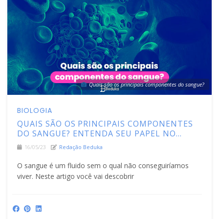
Quais são os principais componentes do sangue?
BIOLOGIA
QUAIS SÃO OS PRINCIPAIS COMPONENTES
DO SANGUE? ENTENDA SEU PAPEL NO
CORPO HUMANO
16/05/23
Redação Beduka
O sangue é um fluido sem o qual não conseguiríamos
viver. Neste artigo você vai descobrir