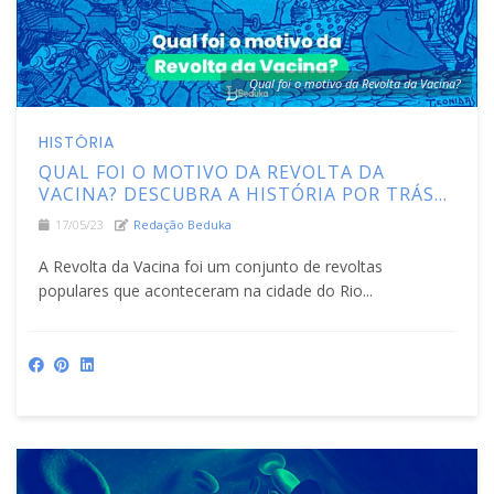
Qual foi o motivo da Revolta da Vacina?
HISTÓRIA
QUAL FOI O MOTIVO DA REVOLTA DA
VACINA? DESCUBRA A HISTÓRIA POR TRÁS
DESSE MOVIMENTO
17/05/23
Redação Beduka
A Revolta da Vacina foi um conjunto de revoltas
populares que aconteceram na cidade do Rio...