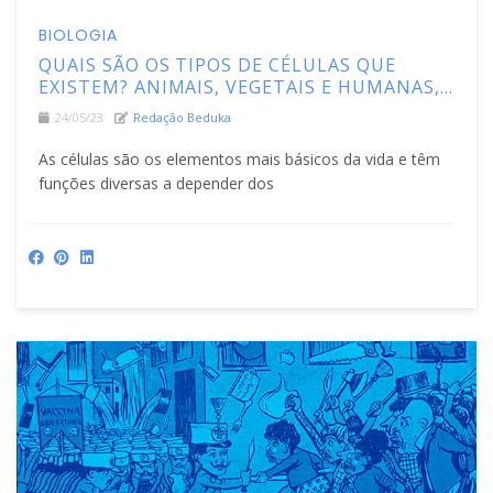
BIOLOGIA
QUAIS SÃO OS TIPOS DE CÉLULAS QUE
EXISTEM? ANIMAIS, VEGETAIS E HUMANAS,
CONHEÇA!
24/05/23
Redação Beduka
As células são os elementos mais básicos da vida e têm
funções diversas a depender dos